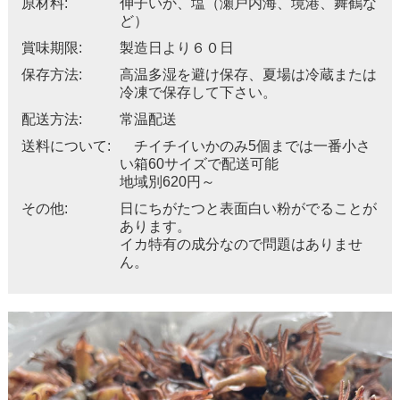
原材料:
伸子いか、塩（瀬戸内海、境港、舞鶴な
ど）
賞味期限:
製造日より６０日
保存方法:
高温多湿を避け保存、夏場は冷蔵または
冷凍で保存して下さい。
配送方法:
常温配送
送料について:
チイチイいかのみ5個までは一番小さ
い箱60サイズで配送可能
地域別620円～
その他:
日にちがたつと表面白い粉がでることが
あります。
イカ特有の成分なので問題はありませ
ん。