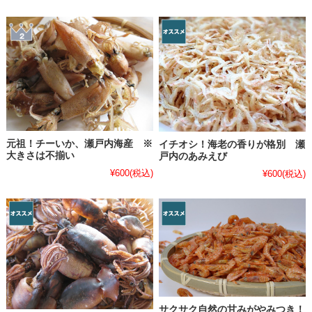
元祖！チーいか、瀬戸内海産 ※
イチオシ！海老の香りが格別 瀬
大きさは不揃い
戸内のあみえび
¥600
(税込)
¥600
(税込)
サクサク自然の甘みがやみつき！