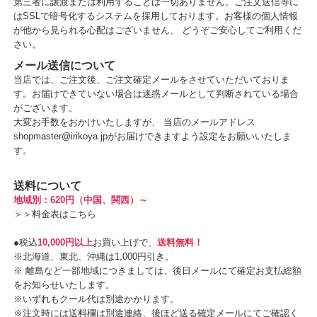
第三者に譲渡または利用することは一切ありません、ご注文送信等に
はSSLで暗号化するシステムを採用しております。お客様の個人情報
が他から見られる心配はございません、 どうぞご安心してご利用くだ
さい。
メール送信について
当店では、ご注文後、ご注文確定メールをさせていただいておりま
す。お届けできていない場合は迷惑メールとして判断されている場合
がございます。
大変お手数をおかけいたしますが、 当店のメールアドレス
shopmaster@irikoya.jpがお届けできますよう設定をお願いいたしま
す。
送料について
地域別：620円（中国、関西）～
＞＞
料金表はこちら
●税込
10,000円以上
お買い上げで、
送料無料！
※北海道、東北、沖縄は1,000円引き。
※ 離島など一部地域につきましては、後日メールにて確定お支払総額
をお知らせいたします。
※いずれもクール代は別途かかります。
※注文時には送料欄は別途連絡、後ほど送る確定メールにてご確認く