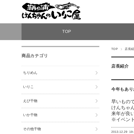
TOP
TOP
店長
商品カテゴリ
店長紹介
ちりめん
いりこ
今年もあり
えび干物
早いもの
けんちゃ
来年が良
いか干物
※イベント
その他干物
2013.12.29
19