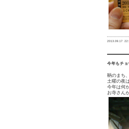
2013.09.17
22
今年もチョ
鞆のまち
土曜の夜
今年は何
お寺さん