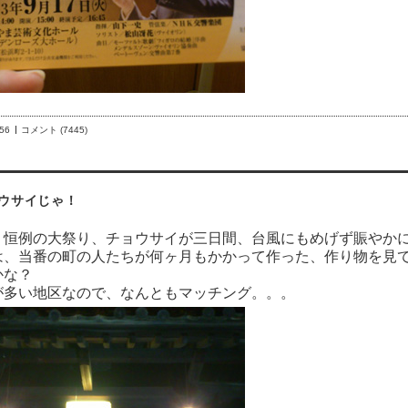
:56
コメント (7445)
ウサイじゃ！
、恒例の大祭り、チョウサイが三日間、台風にもめげず賑やか
は、当番の町の人たちが何ヶ月もかかって作った、作り物を見
かな？
が多い地区なので、なんともマッチング。。。