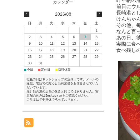
昨年鞆の
前日にウ
長崎港と
2026/08
けんちゃ
日
月
火
水
木
金
土
その他、
1
なんと言
2
3
4
5
6
7
8
あの日、
実際に食
9
10
11
12
13
14
15
食べ残し
16
17
18
19
20
21
22
23
24
25
26
27
28
29
30
31
■
■
■
今日
定休日
臨時休業
橙色の日はネットショップの定休日です。メールの
返信、電話での対応と出荷業務をお休みさせていた
だいています。
注）鞆の浦の店舗の休みと同じではありません。実
店舗の休みはInstagramをご確認ください。
ご注文は年中無休で承っております。