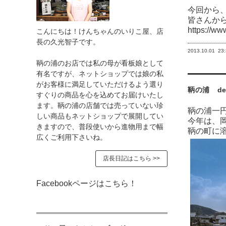
今回から、
皆さんか
https://ww
こんにちは！けんちゃんのいりこ屋、店
長の久光智子です。
2013.10.01
23
鞆の浦のお店では私の母が看板娘として
有名ですが、ネットショップでは娘の私
がお客様に満足していただけるよう選り
鞆の浦 de
すぐりの商品を心を込めてお届けいたし
ます。鞆の浦の店舗では売っていない珍
鞆の浦一
しい商品もネットショップで展開してい
今年は、
きますので、普段使いから進物用まで幅
鞆の町に
広くご利用下さいね。
店長日記はこちら >>
Facebookページはこちら！