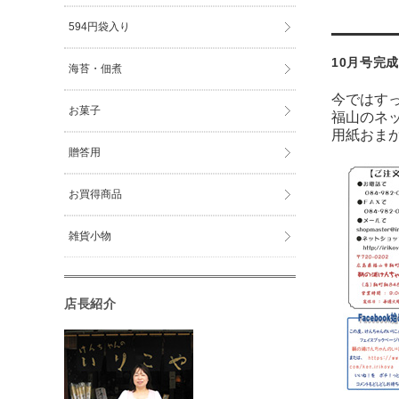
594円袋入り
10月号完
海苔・佃煮
今ではす
お菓子
福山のネ
用紙おま
贈答用
お買得商品
雑貨小物
店長紹介