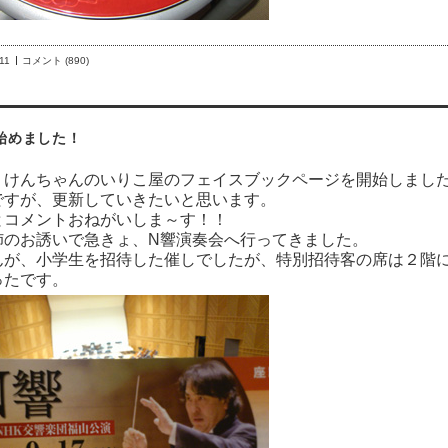
11
コメント (890)
ok始めました！
、けんちゃんのいりこ屋のフェイスブックページを開始しまし
ですが、更新していきたいと思います。
とコメントおねがいしま～す！！
姉のお誘いで急きょ、N響演奏会へ行ってきました。
んが、小学生を招待した催しでしたが、特別招待客の席は２階
ったです。