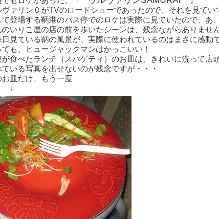
ウルヴァリンSAMURAI
浦でもロケがあった、『
』
ルヴァリン０がTVのロードショーであったので、それを見てい
して登場する鞆港のバス停でのロケは実際に見ていたので、あ
んのいりこ屋の店の前を歩いたシーンは、残念ながらありませ
毎日見ている鞆の風景が、実際に使われているのはまさに感動
っても、ヒュージャックマンはかっこいい！
彼が食べたランチ（スパゲティ）のお皿は、きれいに洗って店
べている写真を出せないのが残念ですが・・・
のお皿だけ、もう一度
↓