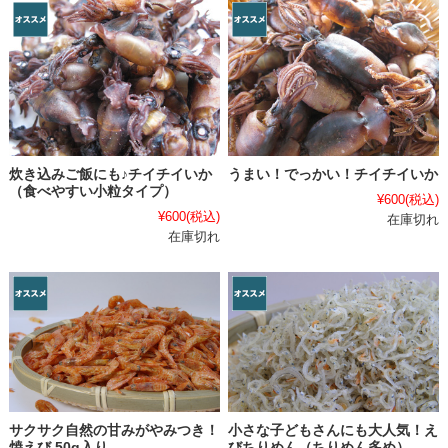
炊き込みご飯にも♪チイチイいか
うまい！でっかい！チイチイいか
（食べやすい小粒タイプ）
¥600
(税込)
¥600
(税込)
在庫切れ
在庫切れ
サクサク自然の甘みがやみつき！
小さな子どもさんにも大人気！え
焼えび 50g入り
びちりめん（ちりめん多め）