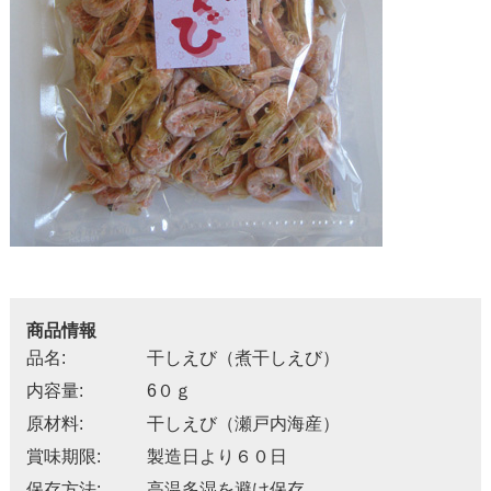
商品情報
品名:
干しえび（煮干しえび）
内容量:
6０ｇ
原材料:
干しえび（瀬戸内海産）
賞味期限:
製造日より６０日
保存方法:
高温多湿を避け保存