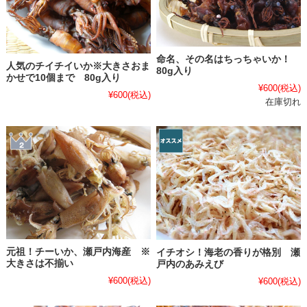
命名、その名はちっちゃいか！
人気のチイチイいか※大きさおま
80g入り
かせで10個まで 80g入り
¥600
(税込)
¥600
(税込)
在庫切れ
元祖！チーいか、瀬戸内海産 ※
イチオシ！海老の香りが格別 瀬
大きさは不揃い
戸内のあみえび
¥600
(税込)
¥600
(税込)