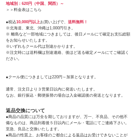
地域別：620円（中国、関西）～
＞＞
料金表はこちら
●税込
10,000円以上
お買い上げで、
送料無料！
※北海道、東北、沖縄は1,000円引き。
※ 離島など一部地域につきましては、後日メールにて確定お支払総額
をお知らせいたします。
※いずれもクール代は別途かかります。
※注文時には送料欄は別途連絡、後ほど送る確定メールにてご確認く
ださい。
●クール便につきましては220円～加算となります。
通常、注文日より３営業日以内に発送いたします。
なお、銀行振込・郵便振替の場合は入金確認後の発送となります。
返品交換について
●商品の品質には万全を期しておりますが、万一、不良品、その他不
備なものは、商品到着後５日以内にメール・電話にてご連絡下さい。
至急、良品と交換いたします。
●商品の性質上、お客様のご都合による返品はお受けできないことが