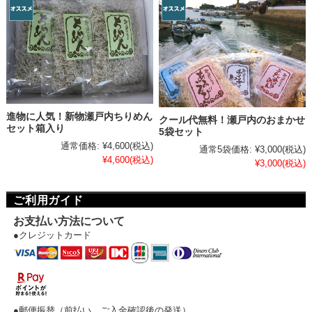
進物に人気！新物瀬戸内ちりめん
クール代無料！瀬戸内のおまかせ
セット箱入り
5袋セット
通常価格:
¥4,600
(税込)
通常5袋価格:
¥3,000
(税込)
¥4,600
(税込)
¥3,000
(税込)
ご利用ガイド
お支払い方法について
●クレジットカード
●郵便振替（前払い。ご入金確認後の発送）