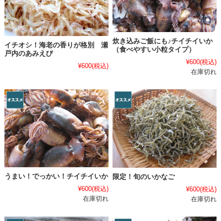
炊き込みご飯にも♪チイチイいか
イチオシ！海老の香りが格別 瀬
（食べやすい小粒タイプ）
戸内のあみえび
¥600
(税込)
¥600
(税込)
在庫切れ
うまい！でっかい！チイチイいか
限定！旬のいかなご
¥600
(税込)
¥600
(税込)
在庫切れ
在庫切れ