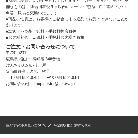
●商品の品質には万全を期しておりますが、万一、不良品、その他不
備なものは、商品到着後５日以内にメール・電話にてご連絡下さい。
至急、良品と交換いたします。
●商品の性質上、お客様のご都合による返品はお受けできないことが
あります。
●誤送・不良品→送料・手数料弊店負担
●お客様都合 →送料・手数料お客様ご負担
ご注文・お問い合わせについて
〒720-0201
広島県 福山市 鞆町鞆 848番地
けんちゃんのいりこ屋
販売責任者：久光 智子
TEL:084-982-0043 FAX:084-982-0081
お問い合わせ :
shopmaster@irikoya.jp
個人情報の取り扱いについて
特定商取引法に関する表示