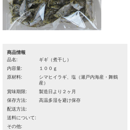
商品情報
品名:
ギギ（煮干し）
内容量:
１００ｇ
原材料:
シマヒイラギ、塩（瀬戸内海産・舞鶴
産）
賞味期限:
製造日より２ヶ月
保存方法:
高温多湿を避け保存
配送方法:
送料について:
その他: