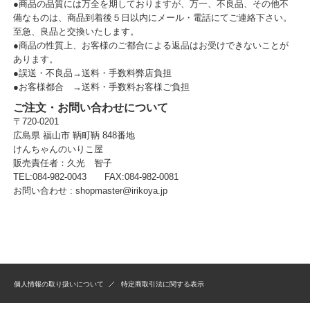
●商品の品質には万全を期しておりますが、万一、不良品、その他不
備なものは、商品到着後５日以内にメール・電話にてご連絡下さい。
至急、良品と交換いたします。
●商品の性質上、お客様のご都合による返品はお受けできないことが
あります。
●誤送・不良品→送料・手数料弊店負担
●お客様都合 →送料・手数料お客様ご負担
ご注文・お問い合わせについて
〒720-0201
広島県 福山市 鞆町鞆 848番地
けんちゃんのいりこ屋
販売責任者：久光 智子
TEL:084-982-0043 FAX:084-982-0081
お問い合わせ :
shopmaster@irikoya.jp
個人情報の取り扱いについて
特定商取引法に関する表示