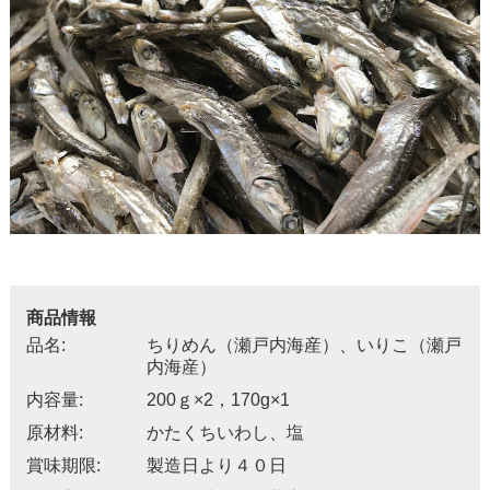
商品情報
品名:
ちりめん（瀬戸内海産）、いりこ（瀬戸
内海産）
内容量:
200ｇ×2，170g×1
原材料:
かたくちいわし、塩
賞味期限:
製造日より４０日