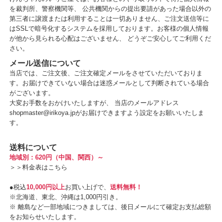
を裁判所、警察機関等、 公共機関からの提出要請があった場合以外の
第三者に譲渡または利用することは一切ありません、ご注文送信等に
はSSLで暗号化するシステムを採用しております。お客様の個人情報
が他から見られる心配はございません、 どうぞご安心してご利用くだ
さい。
メール送信について
当店では、ご注文後、ご注文確定メールをさせていただいておりま
す。お届けできていない場合は迷惑メールとして判断されている場合
がございます。
大変お手数をおかけいたしますが、 当店のメールアドレス
shopmaster@irikoya.jpがお届けできますよう設定をお願いいたしま
す。
送料について
地域別：620円（中国、関西）～
＞＞
料金表はこちら
●税込
10,000円以上
お買い上げで、
送料無料！
※北海道、東北、沖縄は1,000円引き。
※ 離島など一部地域につきましては、後日メールにて確定お支払総額
をお知らせいたします。