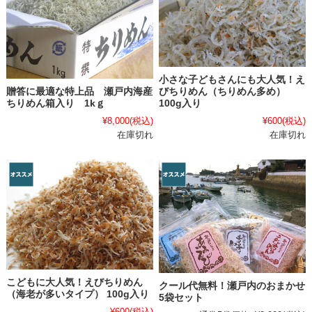
小さな子どもさんにも大人気！え
びちりめん（ちりめん多め）
贈答に最適な特上品 瀬戸内海産
100g入り
ちりめん箱入り 1kｇ
¥600
(税込)
¥8,000
(税込)
在庫切れ
在庫切れ
こどもに大人気！えびちりめん
クール代無料！瀬戸内のおまかせ
（海老が多いタイプ） 100g入り
5袋セット
¥600
(税込)