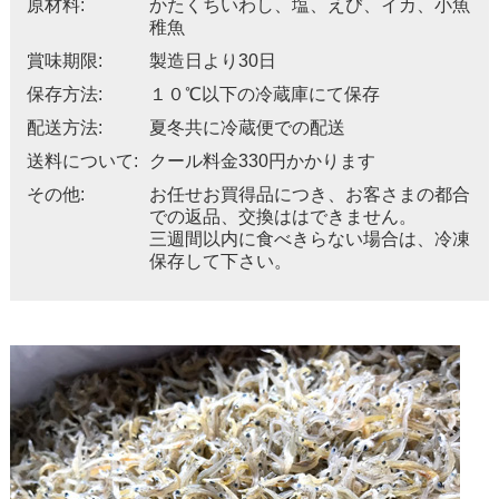
原材料:
かたくちいわし、塩、えび、イカ、小魚
稚魚
賞味期限:
製造日より30日
保存方法:
１０℃以下の冷蔵庫にて保存
配送方法:
夏冬共に冷蔵便での配送
送料について:
クール料金330円かかります
その他:
お任せお買得品につき、お客さまの都合
での返品、交換ははできません。
三週間以内に食べきらない場合は、冷凍
保存して下さい。