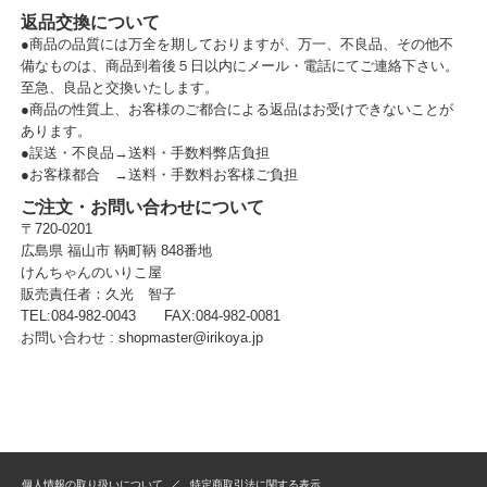
返品交換について
●商品の品質には万全を期しておりますが、万一、不良品、その他不
備なものは、商品到着後５日以内にメール・電話にてご連絡下さい。
至急、良品と交換いたします。
●商品の性質上、お客様のご都合による返品はお受けできないことが
あります。
●誤送・不良品→送料・手数料弊店負担
●お客様都合 →送料・手数料お客様ご負担
ご注文・お問い合わせについて
〒720-0201
広島県 福山市 鞆町鞆 848番地
けんちゃんのいりこ屋
販売責任者：久光 智子
TEL:084-982-0043 FAX:084-982-0081
お問い合わせ :
shopmaster@irikoya.jp
個人情報の取り扱いについて
特定商取引法に関する表示