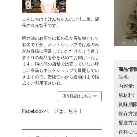
こんにちは！けんちゃんのいりこ屋、店
長の久光智子です。
鞆の浦のお店では私の母が看板娘として
有名ですが、ネットショップでは娘の私
がお客様に満足していただけるよう選り
すぐりの商品を心を込めてお届けいたし
ます。鞆の浦の店舗では売っていない珍
商品情
しい商品もネットショップで展開してい
品名:
きますので、普段使いから進物用まで幅
広くご利用下さいね。
内容量:
原材料:
店長日記はこちら >>
賞味期限
Facebookページはこちら！
保存方法
配送方法
送料につ