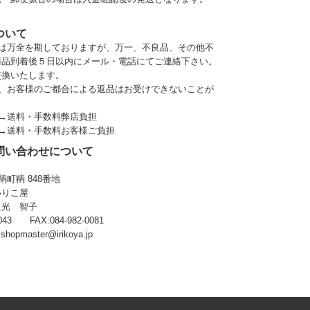
ついて
には万全を期しておりますが、万一、不良品、その他不
商品到着後５日以内にメール・電話にてご連絡下さい。
交換いたします。
上、お客様のご都合による返品はお受けできないことが
品→送料・手数料弊店負担
 →送料・手数料お客様ご負担
問い合わせについて
鞆町鞆 848番地
いりこ屋
久光 智子
0043 FAX:084-982-0081
:
shopmaster@irikoya.jp