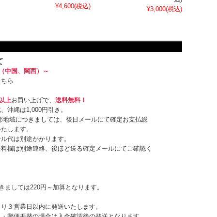
¥4,600
(税込)
¥3,000
(税込)
て
円（中国、関西）～
こちら
円以上
お買い上げで、
送料無料！
、沖縄は1,000円引き。
部地域につきましては、後日メールにて確定お支払総
いたします。
ール代は別途かかります。
送料欄は別途連絡、後ほど送る確定メールにてご確認く
きましては220円～加算となります。
より３営業日以内に発送いたします。
込・郵便振替の場合は入金確認後の発送となります。