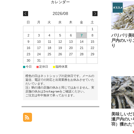
2026/08
日
月
火
水
木
金
土
1
パリパリ美
2
3
4
5
6
7
8
戸内のいりこ
9
10
11
12
13
14
15
り
16
17
18
19
20
21
22
23
24
25
26
27
28
29
30
31
■
■
■
今日
定休日
臨時休業
橙色の日はネットショップの定休日です。メールの
返信、電話での対応と出荷業務をお休みさせていた
だいています。
注）鞆の浦の店舗の休みと同じではありません。実
店舗の休みはInstagramをご確認ください。
ご注文は年中無休で承っております。
美味しいだ
瀬戸内のい
羽）獲れたて