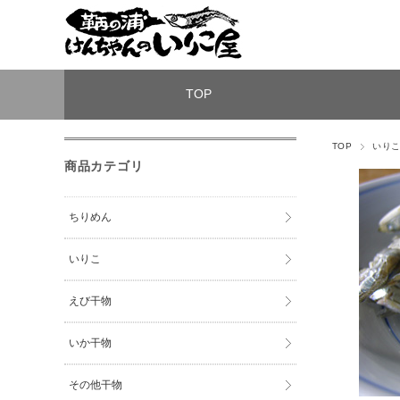
TOP
TOP
いり
商品カテゴリ
ちりめん
いりこ
えび干物
いか干物
その他干物