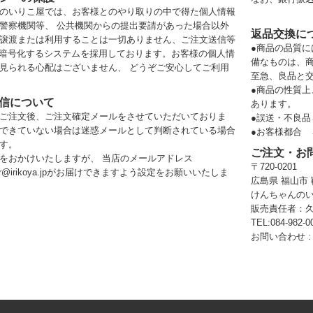
のいりこ屋では、お客様とのやり取りの中で得た個人情報
警察機関等、 公共機関からの提出要請があった場合以外
返品交換に
譲渡または利用することは一切ありません、ご注文送信等
●商品の品質
で暗号化するシステムを採用しております。お客様の個人情
備なものは、
見られる心配はございません、 どうぞご安心してご利用
至急、良品と
●商品の性質
信について
あります。
ご注文後、ご注文確定メールをさせていただいておりま
●誤送・不良
できていない場合は迷惑メールとして判断されている場合
●お客様都合
す。
ご注文・お
をおかけいたしますが、 当店のメールアドレス
〒720-0201
ster@irikoya.jpがお届けできますよう設定をお願いいたしま
広島県 福山市 
けんちゃんの
販売責任者：
TEL:084-982-
お問い合わせ 