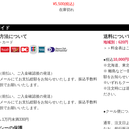
¥5,500
(税込)
在庫切れ
ガイド
方法について
送料につい
トカード
地域別：620
＞＞
料金表は
●税込
10,000
※北海道、東北
※ 離島など一
（前払い。ご入金確認後の発送）
額をお知らせ
メールにてお支払総額をお知らせいたします。振込手数料
※いずれもク
担でお願いいたします。
※注文時には
ださい。
（前払い。ご入金確認後の発送）
メールにてお支払総額をお知らせいたします。振込手数料
担でお願いいたします。
●クール便につ
→1万円未満330円
通常、注文日
シーの保護
なお、銀行振