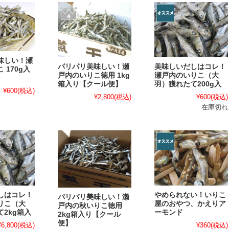
味しい！瀬
パリパリ美味しい！瀬
美味しいだしはコレ！
 170g入
戸内のいりこ徳用 1kg
瀬戸内のいりこ（大
箱入り【クール便】
羽）獲れたて200g入
¥600
(税込)
¥2,800
(税込)
¥600
(税込)
在庫切れ
しはコレ！
やめられない！いりこ
パリパリ美味しい！瀬
りこ（大
屋のおやつ、かえりア
戸内の秋いりこ徳用
2kg箱入
ーモンド
2kg箱入り【クール
便】
¥6,800
(税込)
¥360
(税込)