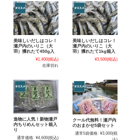
美味しいだしはコレ！
美味しいだしはコレ！
瀬戸内のいりこ（大
瀬戸内のいりこ（大
羽）獲れたて450g入
羽）獲れたて1kg箱入
¥1,400
(税込)
¥3,500
(税込)
在庫切れ
進物に人気！新物瀬戸
クール代無料！瀬戸内
内ちりめんセット箱入
のおまかせ5袋セット
り
通常5袋価格:
¥3,000
(税
通常価格:
¥4,600
(税込)
込)