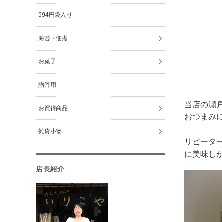
594円袋入り
海苔・佃煮
お菓子
贈答用
当店の瀬
お買得商品
おつまみ
雑貨小物
リピータ
に美味し
店長紹介