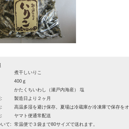
報
煮干しいりこ
400ｇ
かたくちいわし（瀬戸内海産） 塩
:
製造日より２ヶ月
:
高温多湿を避け保存。夏場は冷蔵庫か冷凍庫で保存を
:
ヤマト便通常配送
いて:
常温便で３袋まで80サイズで送れます。